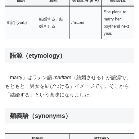
品詞
意味
発音記号 (IPA)
英語例文
She plans to
結婚する、結
marry her
動詞 (verb)
/ˈmæri/
婚させる
boyfriend next
year.
語源（etymology）
「marry」はラテン語
maritare
（結婚させる）が語源で、
もともと「男女を結びつける」イメージです。そこから
「結婚する」という意味になりました。
類義語（synonyms）