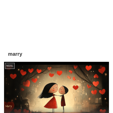
marry
NGSL