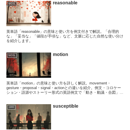
reasonable
NGSL
英単語「reasonable」の意味と使い方を例文付きで解説。「合理的
な」「妥当な」「値段が手頃な」など、文脈に応じた自然な使い分け
を紹介します。
motion
NGSL
英単語「motion」の意味と使い方を詳しく解説。movement・
gesture・proposal・signal・actionとの違いを紹介。例文・コロケー
ション・語源やストーリー形式の英語例文で「動き・動議・合図」の
ニュアンスを学べます。
susceptible
1900