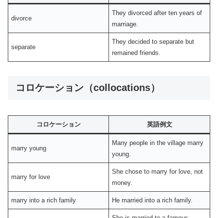
They divorced after ten years of
divorce
marriage.
They decided to separate but
separate
remained friends.
コロケーション（collocations）
コロケーション
英語例文
Many people in the village marry
marry young
young.
She chose to marry for love, not
marry for love
money.
marry into a rich family
He married into a rich family.
She is married to a famous