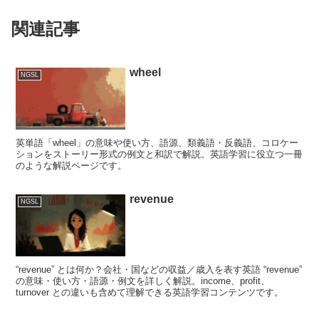
関連記事
wheel
NGSL
英単語「wheel」の意味や使い方、語源、類義語・反義語、コロケー
ションをストーリー形式の例文と和訳で解説。英語学習に役立つ一冊
のような解説ページです。
revenue
NGSL
“revenue” とは何か？会社・国などの収益／歳入を表す英語 “revenue”
の意味・使い方・語源・例文を詳しく解説。income、profit、
turnover との違いも含めて理解できる英語学習コンテンツです。