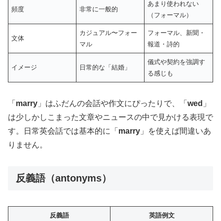
あまり使われない
頻度
非常に一般的
（フォーマル）
カジュアル〜フォー
フォーマル、新聞・
文体
マル
報道・詩的
儀式や契約を強調す
イメージ
日常的な「結婚」
る感じも
「
marry
」はふだんの会話や作文にぴったりで、「
wed
」
は少しかしこまった文章やニュースの中で見かける表現で
す。日常英会話では基本的に「
marry
」を使えば間違いあ
りません。
反義語（antonyms）
反義語
英語例文