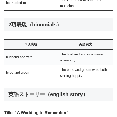
be married to
musician.
2項表現（binomials）
2項表現
英語例文
The husband and wife moved to
husband and wife
a new city.
The bride and groom were both
bride and groom
smiling happily.
英語ストーリー（english story）
Title: “A Wedding to Remember”