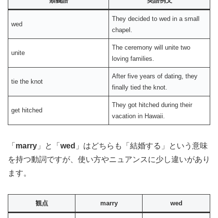
類義語
英語例文
They decided to wed in a small
wed
chapel.
The ceremony will unite two
unite
loving families.
After five years of dating, they
tie the knot
finally tied the knot.
They got hitched during their
get hitched
vacation in Hawaii.
「
marry
」と「
wed
」はどちらも「結婚する」という意味
を持つ動詞ですが、使い方やニュアンスに少し違いがあり
ます。
観点
marry
wed