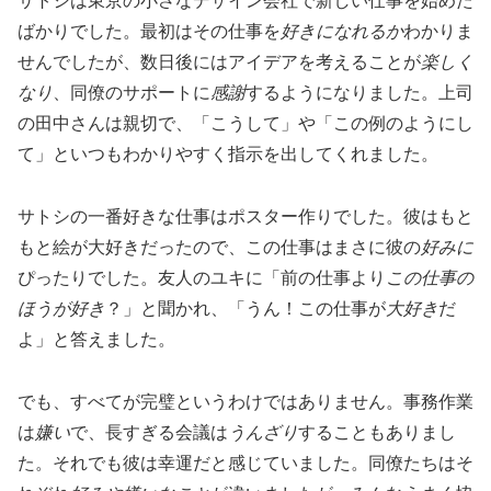
サトシは東京の小さなデザイン会社で新しい仕事を始めた
ばかりでした。最初はその仕事を
好きになれるか
わかりま
せんでしたが、数日後にはアイデアを考えることが
楽しく
なり
、同僚のサポートに
感謝
するようになりました。上司
の田中さんは親切で、「こうして」や「この例のようにし
て」といつもわかりやすく指示を出してくれました。
サトシの一番好きな仕事はポスター作りでした。彼はもと
もと絵が大好きだったので、この仕事はまさに彼の
好みに
ぴったりでした。友人のユキに「前の仕事より
この仕事の
ほうが好き
？」と聞かれ、「うん！この仕事が
大好き
だ
よ」と答えました。
でも、すべてが完璧というわけではありません。事務作業
は
嫌い
で、長すぎる会議は
うんざり
することもありまし
た。それでも彼は幸運だと感じていました。同僚たちはそ