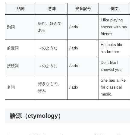
品詞
意味
発音記号
例文
I like playing
好む、好きで
動詞
/laɪk/
soccer with my
ある
friends.
He looks like
前置詞
～のような
/laɪk/
his brother.
Do it like I
接続詞
～のように
/laɪk/
showed you.
She has a like
好きなもの、
名詞
/laɪk/
for classical
好み
music.
語源（etymology）