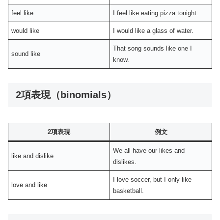
feel like
I feel like eating pizza tonight.
would like
I would like a glass of water.
That song sounds like one I
sound like
know.
2項表現（binomials）
2項表現
例文
We all have our likes and
like and dislike
dislikes.
I love soccer, but I only like
love and like
basketball.