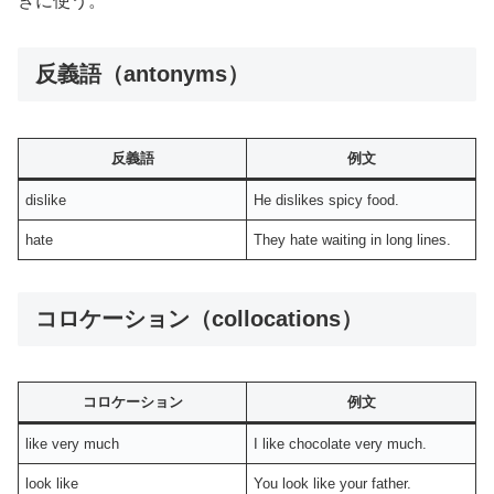
きに使う。
反義語（antonyms）
反義語
例文
dislike
He dislikes spicy food.
hate
They hate waiting in long lines.
コロケーション（collocations）
コロケーション
例文
like very much
I like chocolate very much.
look like
You look like your father.