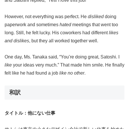
and Satoshi replied, “Yes! I
love
this job!”
However, not everything was perfect. He
disliked
doing
paperwork and sometimes
hated
meetings that went too
long. Still, he felt lucky. His coworkers had different
likes
and dislikes
, but they all worked together well.
One day, Ms. Tanaka said, “You’re doing great, Satoshi. I
like
your ideas very much.” That made him smile. He finally
felt like he had found a job
like no other
.
和訳
タイトル：他にない仕事