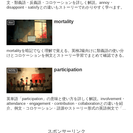
文・類義語・反義語・コロケーションを詳しく解説。annoy・
disappoint・satisfyとの違いもストーリーでわかりやすく学べます。
mortality
duo
mortalityを暗記でなく理解で覚える。英検2級向けに類義語の使い分
けとコロケーションを例文とストーリー学習でまとめて確認できる。
participation
NGSL
英単語「participation」の意味と使い方を詳しく解説。involvement・
attendance・engagement・contribution・collaborationとの違いを紹
介。例文・コロケーション・語源やストーリー形式の英語例文で「参
加・関与」のニュアンスを学べます。
スポンサーリンク