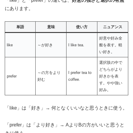
「like」と「prefer」の違いは、
好意の強さと選択の有無
にあります。
単語
意味
使い方
ニュアンス
好意や好み全
like
～が好き
I like tea.
般を表す。軽
い好き。
選択肢の中で
どちらがより
～の方をより
I prefer tea to
prefer
好きかを表
好む
coffee.
す。やや強い
好み。
「like」は「好き」→ 何となくいいなと思うときに使う。
「prefer」は「より好き」→ AよりBの方がいいと思うと