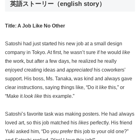
英語ストーリー（english story）
Title: A Job Like No Other
Satoshi had just started his new job at a small design
company in Tokyo. At first, he wasn’t sure if he would
like
the work, but after a few days, he realized he really
enjoyed
creating ideas and
appreciated
his coworkers’
support. His boss, Ms. Tanaka, was kind and always gave
clear instructions, saying things like, “Do it
like
this,” or
“Make it
look like
this example.”
Satoshi’s favorite task was making posters. He had always
loved art, so this job matched his
likes
perfectly. His friend
Yuki asked him, “Do you
prefer
this job to your old one?”