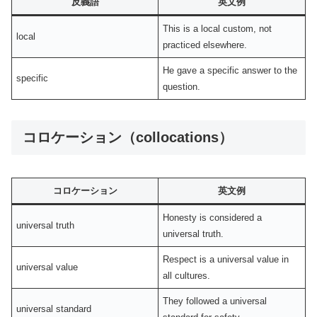
反義語
英文例
This is a local custom, not
local
practiced elsewhere.
He gave a specific answer to the
specific
question.
コロケーション（collocations）
コロケーション
英文例
Honesty is considered a
universal truth
universal truth.
Respect is a universal value in
universal value
all cultures.
They followed a universal
universal standard