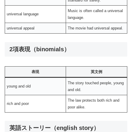
standard for safety.
Music is often called a universal
universal language
language.
universal appeal
The movie had universal appeal.
2項表現（binomials）
表現
英文例
The story touched people, young
young and old
and old.
The law protects both rich and
rich and poor
poor alike.
英語ストーリー（english story）