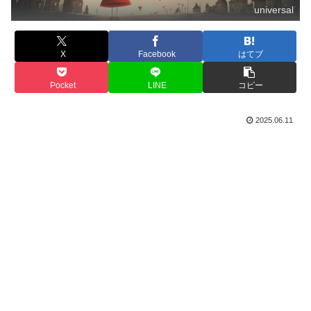
universal
X
Facebook
はてブ
Pocket
LINE
コピー
2025.06.11