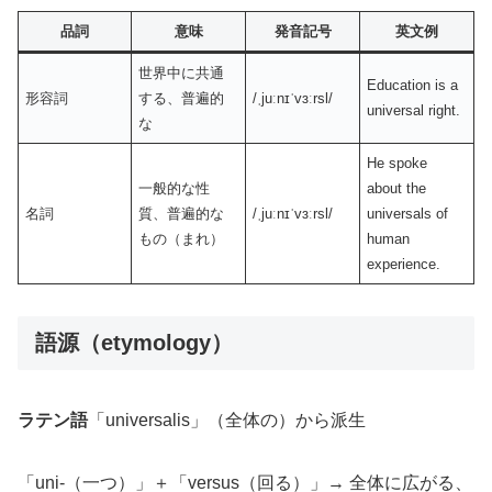
品詞
意味
発音記号
英文例
世界中に共通
Education is a
形容詞
する、普遍的
/ˌjuːnɪˈvɜːrsl/
universal right.
な
He spoke
一般的な性
about the
名詞
質、普遍的な
/ˌjuːnɪˈvɜːrsl/
universals of
もの（まれ）
human
experience.
語源（etymology）
ラテン語
「universalis」（全体の）から派生
「uni-（一つ）」＋「versus（回る）」→ 全体に広がる、