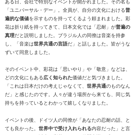
ある日、会社で特別なイベントが開かれました。その名も
「ユニバーサル・デー」。全員が、自分の文化における
普
遍的な価値
を示すものを持ってくるよう頼まれました。彩
花は折り紙を持ってきて、日本文化では「忍耐」が
普遍の
真理
だと説明しました。ブラジル人の同僚は音楽を持参
し、「音楽は
世界共通の言語
だ」と話しました。皆がうな
ずいて同意しました。
そのイベント中、彩花は「思いやり」や「敬意」などは、
どの文化にもある
広く知られた
価値だと気づきました。
「これは日本だけの考えじゃなくて、
世界共通
のものなん
だ」と感じたのです。人々が違う場所から来ても、同じ気
持ちを持っているとわかって嬉しくなりました。
イベントの後、ドイツ人の同僚が「あなたの忍耐の話、と
ても良かった。
世界中で受け入れられる
内容だった」と言