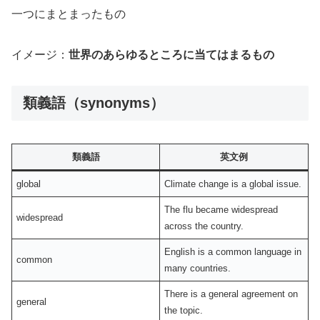
一つにまとまったもの
イメージ：
世界のあらゆるところに当てはまるもの
類義語（synonyms）
類義語
英文例
global
Climate change is a global issue.
The flu became widespread
widespread
across the country.
English is a common language in
common
many countries.
There is a general agreement on
general
the topic.