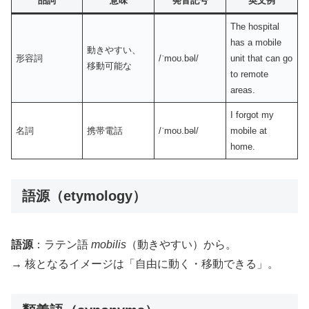
品詞
意味
発音記号
英文例
The hospital
has a mobile
動きやすい、
形容詞
/ˈmoʊ.bəl/
unit that can go
移動可能な
to remote
areas.
I forgot my
名詞
携帯電話
/ˈmoʊ.bəl/
mobile at
home.
語源（etymology）
語源
：ラテン語
mobilis
（動きやすい）から。
→ 核となるイメージは「自由に動く・移動できる」。