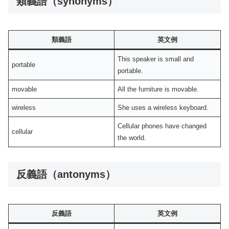
類義語（synonyms）
類義語
英文例
This speaker is small and
portable
portable.
movable
All the furniture is movable.
wireless
She uses a wireless keyboard.
Cellular phones have changed
cellular
the world.
反義語（antonyms）
反義語
英文例