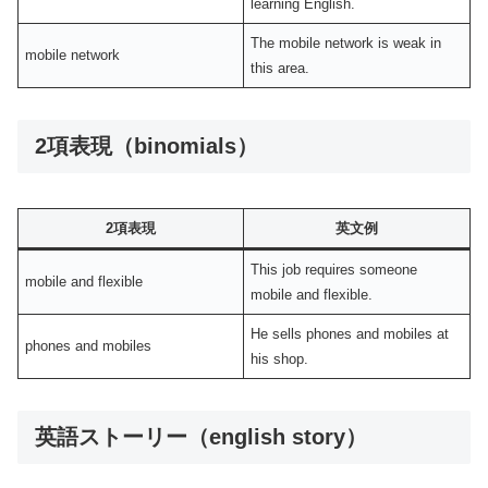
learning English.
The mobile network is weak in
mobile network
this area.
2項表現（binomials）
2項表現
英文例
This job requires someone
mobile and flexible
mobile and flexible.
He sells phones and mobiles at
phones and mobiles
his shop.
英語ストーリー（english story）