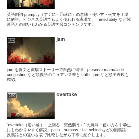
英語副詞 promptly（すぐに・迅速に）の意味・使い方・例文を丁寧
に解説。ビジネス英語でもよく使われる表現で、immediately など関
連語との違いもわかる英語学習コンテンツです。
jam
duo
jam を例文と職場ストーリーで自然に習得。preserve marmalade
congestion など類義語のニュアンス差と traffic jam など頻出表現も
確認。
overtake
1900
“overtake（追い越す・上回る・突然襲う）” の意味・使い方を中学生
にもわかりやすく解説。pass・surpass・fall behind などの類義語・
反義語との違いを表で比較しながら丁寧に紹介します。