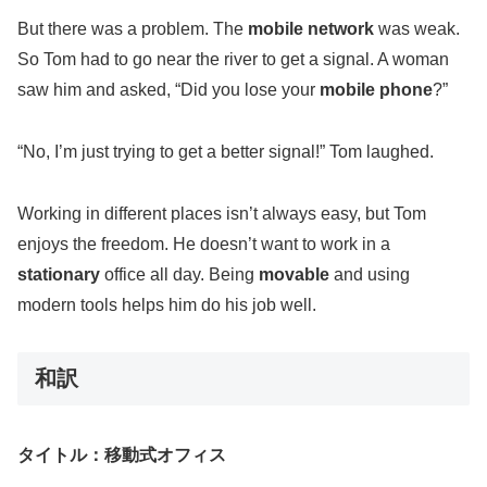
But there was a problem. The
mobile network
was weak.
So Tom had to go near the river to get a signal. A woman
saw him and asked, “Did you lose your
mobile phone
?”
“No, I’m just trying to get a better signal!” Tom laughed.
Working in different places isn’t always easy, but Tom
enjoys the freedom. He doesn’t want to work in a
stationary
office all day. Being
movable
and using
modern tools helps him do his job well.
和訳
タイトル：移動式オフィス