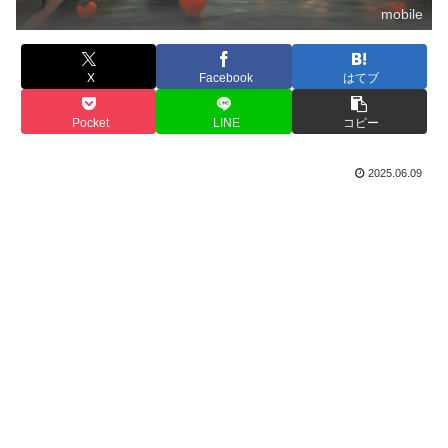
mobile
X
Facebook
はてブ
Pocket
LINE
コピー
2025.06.09