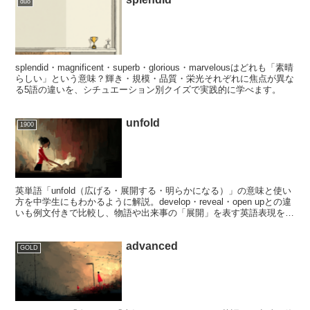
duo
splendid・magnificent・superb・glorious・marvelousはどれも「素晴
らしい」という意味？輝き・規模・品質・栄光それぞれに焦点が異な
る5語の違いを、シチュエーション別クイズで実践的に学べます。
unfold
1900
英単語「unfold（広げる・展開する・明らかになる）」の意味と使い
方を中学生にもわかるように解説。develop・reveal・open upとの違
いも例文付きで比較し、物語や出来事の「展開」を表す英語表現を正
しく理解できます。
advanced
GOLD