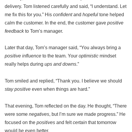
delivery. Tom listened carefully and said, “I understand. Let
me fix this for you.” His
confident
and
hopeful
tone helped
calm the customer. In the end, the customer gave
positive
feedback
to Tom’s manager.
Later that day, Tom’s manager said, “You always bring a
positive influence
to the team. Your
optimistic
mindset
really helps during
ups and downs
.”
Tom smiled and replied, “Thank you. I believe we should
stay positive
even when things are hard.”
That evening, Tom reflected on the day. He thought, “There
were some
negatives
, but I’m sure we made progress.” He
focused on the
positives
and felt
certain
that tomorrow
would be even better.