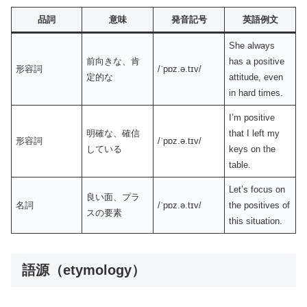
品詞
意味
発音記号
英語例文
She always
前向きな、肯
has a positive
形容詞
/ˈpɒz.ə.tɪv/
定的な
attitude, even
in hard times.
I’m positive
明確な、確信
that I left my
形容詞
/ˈpɒz.ə.tɪv/
している
keys on the
table.
Let’s focus on
良い面、プラ
名詞
/ˈpɒz.ə.tɪv/
the positives of
スの要素
this situation.
語源（etymology）