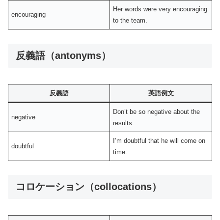
Her words were very encouraging
encouraging
to the team.
反義語（antonyms）
反義語
英語例文
Don’t be so negative about the
negative
results.
I’m doubtful that he will come on
doubtful
time.
コロケーション（collocations）