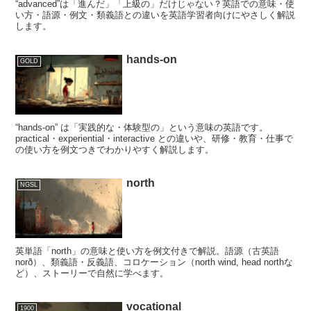
“advanced”は「進んだ」「上級の」だけじゃない？英語での意味・使
い方・語源・例文・類義語との違いを英語学習者向けにやさしく解説
します。
hands-on
GOLD
“hands-on” は「実践的な・体験型の」という意味の英語です。
practical・experiential・interactive との違いや、研修・教育・仕事で
の使い方を例文つきでわかりやすく解説します。
north
NGSL
英単語「north」の意味と使い方を例文付きで解説。語源（古英語
norð）、類義語・反義語、コロケーション（north wind, head northな
ど）、ストーリーで自然に学べます。
vocational
1900