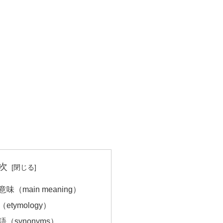
次
味（main meaning）
etymology）
語（synonyms）