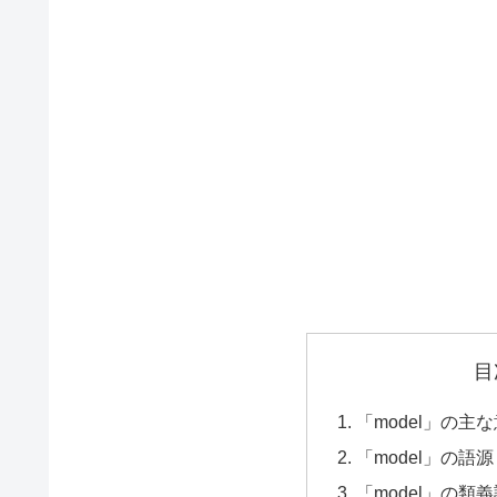
目
「model」の主な意
「model」の語源（
「model」の類義