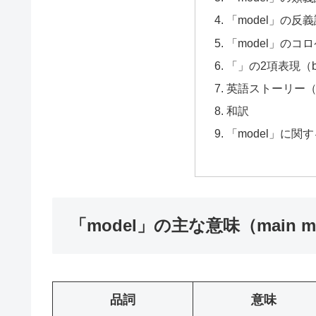
「model」の反義語
「model」のコロケ
「」の2項表現（bin
英語ストーリー（eng
和訳
「model」に関
「model」の主な意味（main me
品詞
意味