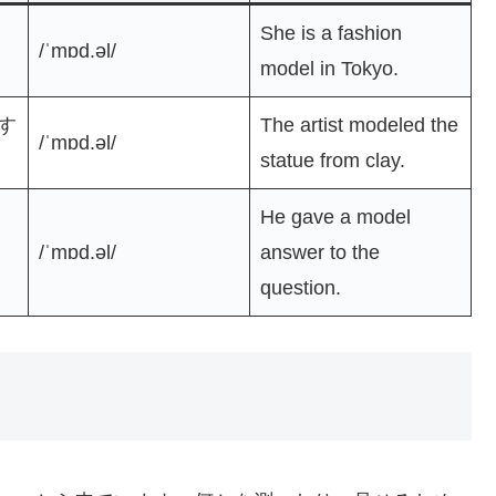
She is a fashion
/ˈmɒd.əl/
model in Tokyo.
す
The artist modeled the
/ˈmɒd.əl/
statue from clay.
He gave a model
/ˈmɒd.əl/
answer to the
question.
）