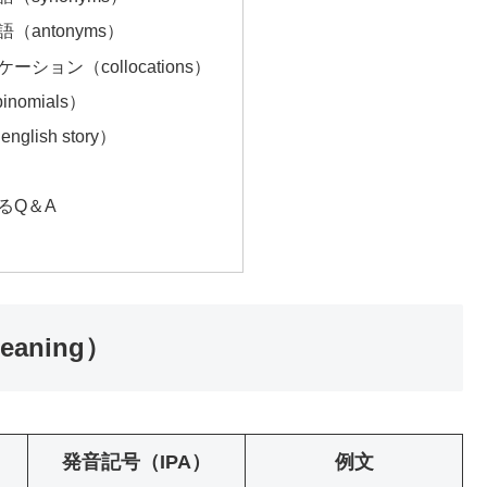
（antonyms）
ーション（collocations）
omials）
lish story）
するQ＆A
aning）
発音記号（IPA）
例文