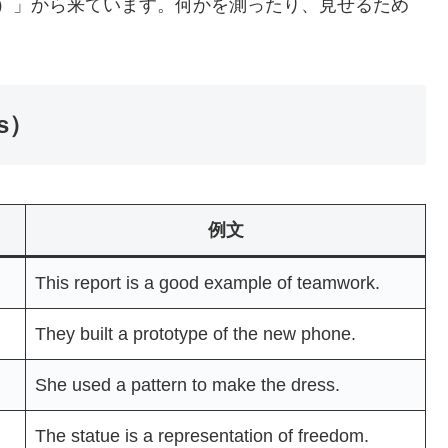
な尺度）」から来ています。何かを測ったり、見せるため
s）
例文
This report is a good example of teamwork.
They built a prototype of the new phone.
She used a pattern to make the dress.
The statue is a representation of freedom.