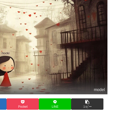
model
Pocket
LINE
コピー