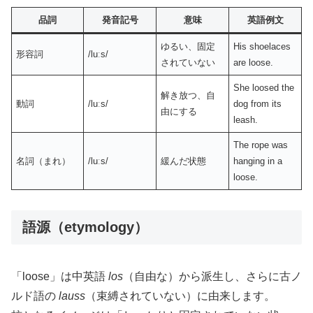
品詞
発音記号
意味
英語例文
ゆるい、固定
His shoelaces
形容詞
/luːs/
されていない
are loose.
She loosed the
解き放つ、自
動詞
/luːs/
dog from its
由にする
leash.
The rope was
名詞（まれ）
/luːs/
緩んだ状態
hanging in a
loose.
語源（etymology）
「loose」は中英語
los
（自由な）から派生し、さらに古ノ
ルド語の
lauss
（束縛されていない）に由来します。