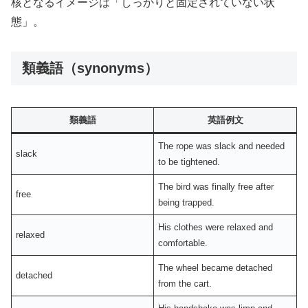
核となるイメージは「しっかりと固定されていない状
態」。
類義語（synonyms）
類義語
英語例文
The rope was slack and needed
slack
to be tightened.
The bird was finally free after
free
being trapped.
His clothes were relaxed and
relaxed
comfortable.
The wheel became detached
detached
from the cart.