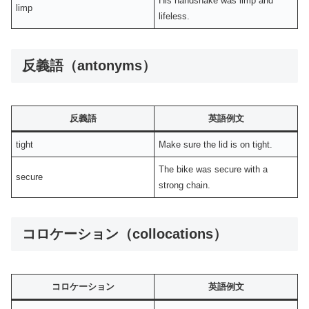
His handshake was limp and
limp
lifeless.
反義語（antonyms）
反義語
英語例文
tight
Make sure the lid is on tight.
The bike was secure with a
secure
strong chain.
コロケーション（collocations）
コロケーション
英語例文