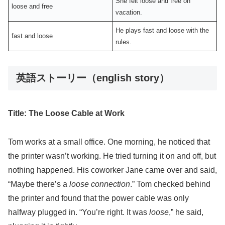
She felt loose and free on
loose and free
vacation.
He plays fast and loose with the
fast and loose
rules.
英語ストーリー（english story）
Title: The Loose Cable at Work
Tom works at a small office. One morning, he noticed that
the printer wasn’t working. He tried turning it on and off, but
nothing happened. His coworker Jane came over and said,
“Maybe there’s a
loose connection
.” Tom checked behind
the printer and found that the power cable was only
halfway plugged in. “You’re right. It was
loose
,” he said,