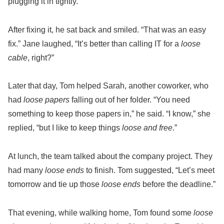
plugging it in tightly.
After fixing it, he sat back and smiled. “That was an easy
fix.” Jane laughed, “It’s better than calling IT for a
loose
cable
, right?”
Later that day, Tom helped Sarah, another coworker, who
had
loose papers
falling out of her folder. “You need
something to keep those papers in,” he said. “I know,” she
replied, “but I like to keep things
loose and free
.”
At lunch, the team talked about the company project. They
had many
loose ends
to finish. Tom suggested, “Let’s meet
tomorrow and tie up those
loose ends
before the deadline.”
That evening, while walking home, Tom found some
loose