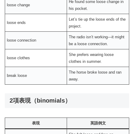
He found some loose change in
loose change
his pocket.
Let’s tie up the loose ends of the
loose ends
project.
The radio isn’t working—it might
loose connection
be a loose connection.
She prefers wearing loose
loose clothes
clothes in summer.
The horse broke loose and ran
break loose
away.
2項表現（binomials）
表現
英語例文