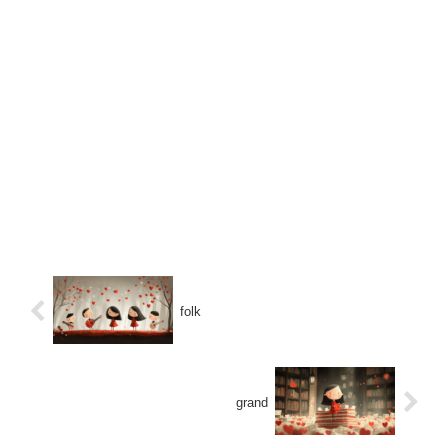
folk
grand