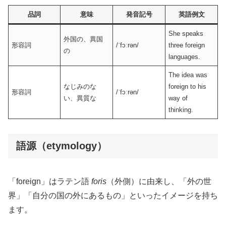
品詞
意味
発音記号
英語例文
She speaks
外国の、異国
形容詞
/ˈfɔːrən/
three foreign
の
languages.
The idea was
なじみのな
foreign to his
形容詞
/ˈfɔːrən/
い、異質な
way of
thinking.
語源（etymology）
「foreign」はラテン語
foris
（外側）に由来し、「外の世
界」「自分の国の外にあるもの」といったイメージを持ち
ます。