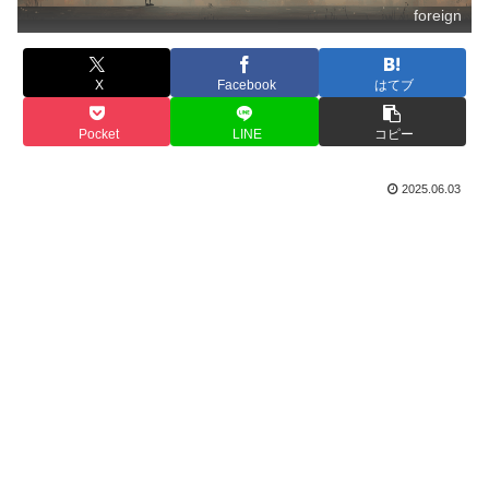
foreign
X
Facebook
はてブ
Pocket
LINE
コピー
2025.06.03