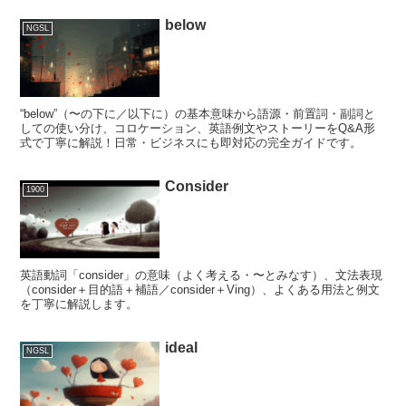
below
NGSL
“below”（〜の下に／以下に）の基本意味から語源・前置詞・副詞と
しての使い分け、コロケーション、英語例文やストーリーをQ&A形
式で丁寧に解説！日常・ビジネスにも即対応の完全ガイドです。
Consider
1900
英語動詞「consider」の意味（よく考える・〜とみなす）、文法表現
（consider＋目的語＋補語／consider＋Ving）、よくある用法と例文
を丁寧に解説します。
ideal
NGSL