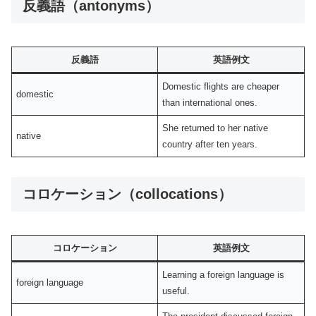
反義語（antonyms）
反義語
英語例文
Domestic flights are cheaper
domestic
than international ones.
She returned to her native
native
country after ten years.
コロケーション（collocations）
コロケーション
英語例文
Learning a foreign language is
foreign language
useful.