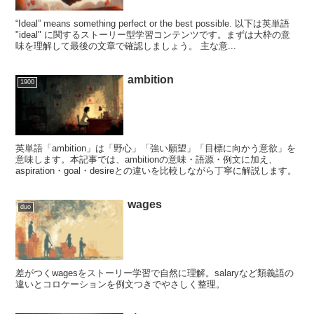
“Ideal” means something perfect or the best possible. 以下は英単語
"ideal" に関するストーリー型学習コンテンツです。まずは大枠の意
味を理解して最後の文章で確認しましょう。 主な意...
ambition
1900
英単語「ambition」は「野心」「強い願望」「目標に向かう意欲」を
意味します。本記事では、ambitionの意味・語源・例文に加え、
aspiration・goal・desireとの違いを比較しながら丁寧に解説します。
wages
duo
差がつくwagesをストーリー学習で自然に理解。salaryなど類義語の
違いとコロケーションを例文つきでやさしく整理。