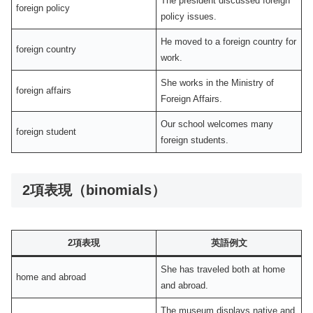
The president discussed foreign
foreign policy
policy issues.
He moved to a foreign country for
foreign country
work.
She works in the Ministry of
foreign affairs
Foreign Affairs.
Our school welcomes many
foreign student
foreign students.
2項表現（binomials）
2項表現
英語例文
She has traveled both at home
home and abroad
and abroad.
The museum displays native and