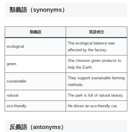
類義語（synonyms）
類義語
英語例文
The ecological balance was
ecological
affected by the factory.
She chooses green products to
green
help the Earth.
They support sustainable farming
sustainable
methods.
natural
The park is full of natural beauty.
eco-friendly
He drives an eco-friendly car.
反義語（antonyms）