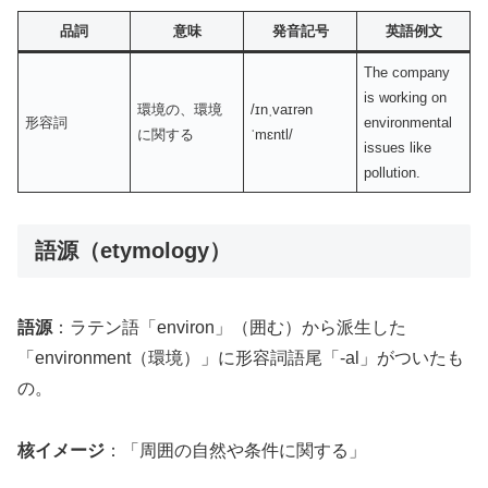
品詞
意味
発音記号
英語例文
The company
is working on
環境の、環境
/ɪnˌvaɪrən
形容詞
environmental
に関する
ˈmɛntl/
issues like
pollution.
語源（etymology）
語源
：ラテン語「environ」（囲む）から派生した
「environment（環境）」に形容詞語尾「-al」がついたも
の。
核イメージ
：「周囲の自然や条件に関する」