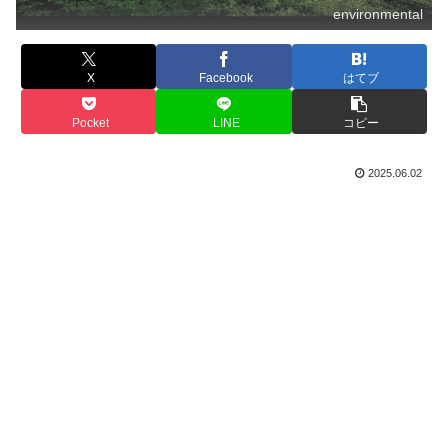
environmental
X
Facebook
はてブ
Pocket
LINE
コピー
2025.06.02