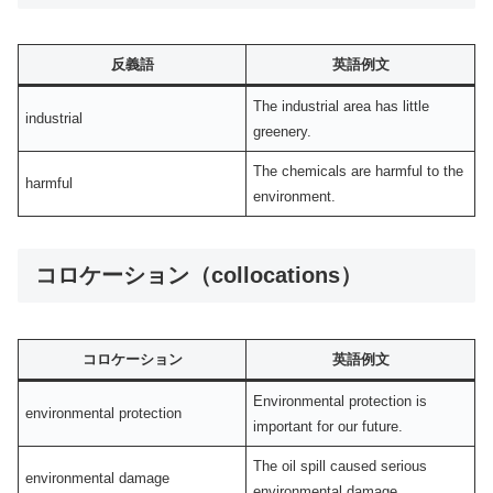
反義語
英語例文
The industrial area has little
industrial
greenery.
The chemicals are harmful to the
harmful
environment.
コロケーション（collocations）
コロケーション
英語例文
Environmental protection is
environmental protection
important for our future.
The oil spill caused serious
environmental damage
environmental damage.