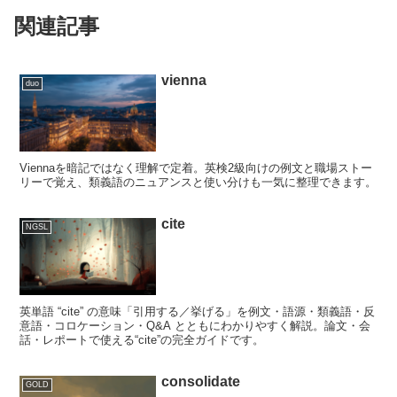
関連記事
vienna
duo
Viennaを暗記ではなく理解で定着。英検2級向けの例文と職場ストー
リーで覚え、類義語のニュアンスと使い分けも一気に整理できます。
cite
NGSL
英単語 “cite” の意味「引用する／挙げる」を例文・語源・類義語・反
意語・コロケーション・Q&A とともにわかりやすく解説。論文・会
話・レポートで使える“cite”の完全ガイドです。
consolidate
GOLD