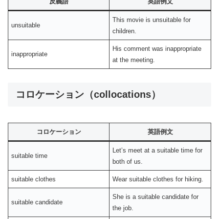
反義語
英語例文
This movie is unsuitable for
unsuitable
children.
His comment was inappropriate
inappropriate
at the meeting.
コロケーション（collocations）
コロケーション
英語例文
Let’s meet at a suitable time for
suitable time
both of us.
suitable clothes
Wear suitable clothes for hiking.
She is a suitable candidate for
suitable candidate
the job.