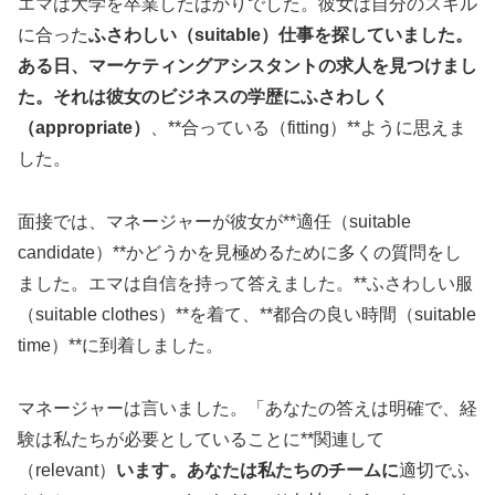
エマは大学を卒業したばかりでした。彼女は自分のスキル
に合った
ふさわしい（suitable）仕事を探していました。
ある日、マーケティングアシスタントの求人を見つけまし
た。それは彼女のビジネスの学歴にふさわしく
（appropriate）
、**合っている（fitting）**ように思えま
した。
面接では、マネージャーが彼女が**適任（suitable
candidate）**かどうかを見極めるために多くの質問をし
ました。エマは自信を持って答えました。**ふさわしい服
（suitable clothes）**を着て、**都合の良い時間（suitable
time）**に到着しました。
マネージャーは言いました。「あなたの答えは明確で、経
験は私たちが必要としていることに**関連して
（relevant）
います。あなたは私たちのチームに
適切でふ