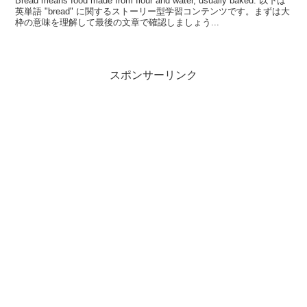
Bread means food made from flour and water, usually baked. 以下は
英単語 "bread" に関するストーリー型学習コンテンツです。まずは大
枠の意味を理解して最後の文章で確認しましょう...
スポンサーリンク