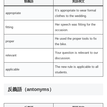
類義語
英語例文
It’s appropriate to wear formal
appropriate
clothes to the wedding.
Her speech was fitting for the
fitting
occasion.
He used the proper tools to fix
proper
the bike.
Your question is relevant to our
relevant
discussion.
The new rule is applicable to all
applicable
students.
反義語（antonyms）