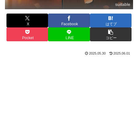
suitable
X
Facebook
はてブ
Pocket
LINE
コピー
2025.05.30
2025.06.01