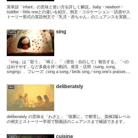
英単語「infant」の意味と使い方を詳しく解説。baby・newborn・
toddler・little oneとの違いを紹介。例文・コロケーション・語源やス
トーリー形式の英語例文で「乳児・赤ちゃん」のニュアンスを実践的
に学べます。
sing
NGSL
「sing」は「歌う」「鳴く」「（密告・自白して）報告する」「~の
ほめそやす」など多義を持つ動詞。発音・活用（sang, sung,
singing）、フレーズ（sing a song／birds sing／sing one’s praises）
やストーリー形式で例文を丁寧に解説します。
deliberately
duo
deliberately の意味を「わざと」「慎重に」で整理し、英検2級レベル
の例文とストーリー学習で類義語のニュアンスまで確認できます。
cuisine
1900