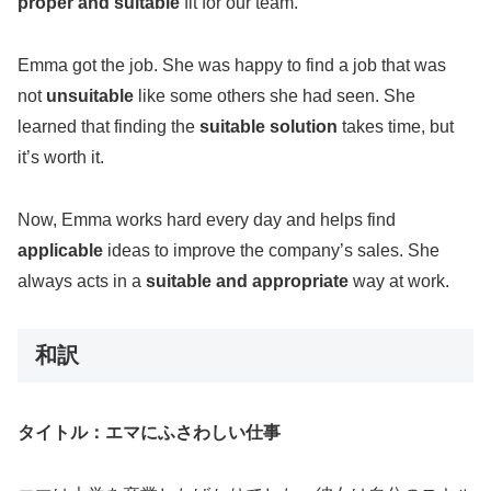
proper and suitable
fit for our team.”
Emma got the job. She was happy to find a job that was
not
unsuitable
like some others she had seen. She
learned that finding the
suitable solution
takes time, but
it’s worth it.
Now, Emma works hard every day and helps find
applicable
ideas to improve the company’s sales. She
always acts in a
suitable and appropriate
way at work.
和訳
タイトル：エマにふさわしい仕事