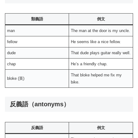
類義語
例文
man
The man at the door is my uncle.
fellow
He seems like a nice fellow.
dude
That dude plays guitar really well.
chap
He’s a friendly chap.
That bloke helped me fix my
bloke (英)
bike.
反義語（antonyms）
反義語
例文