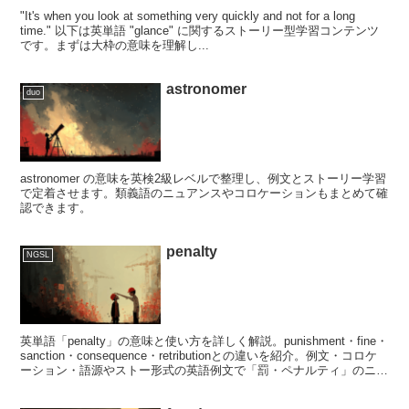
"It's when you look at something very quickly and not for a long
time." 以下は英単語 "glance" に関するストーリー型学習コンテンツ
です。まずは大枠の意味を理解し...
astronomer
duo
astronomer の意味を英検2級レベルで整理し、例文とストーリー学習
で定着させます。類義語のニュアンスやコロケーションもまとめて確
認できます。
penalty
NGSL
英単語「penalty」の意味と使い方を詳しく解説。punishment・fine・
sanction・consequence・retributionとの違いを紹介。例文・コロケ
ーション・語源やストー形式の英語例文で「罰・ペナルティ」のニュ
アンスを学べます。