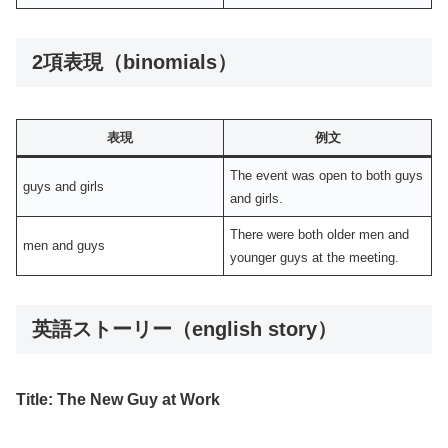
2項表現（binomials）
表現
例文
The event was open to both guys
guys and girls
and girls.
There were both older men and
men and guys
younger guys at the meeting.
英語ストーリー（english story）
Title: The New Guy at Work