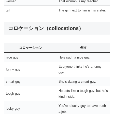
woman
That woman is my teacher.
girl
The girl next to him is his sister.
コロケーション（collocations）
コロケーション
例文
nice guy
He’s such a nice guy.
Everyone thinks he’s a funny
funny guy
guy.
smart guy
She’s dating a smart guy.
He acts like a tough guy, but he’s
tough guy
kind inside.
You’re a lucky guy to have such
lucky guy
a job.