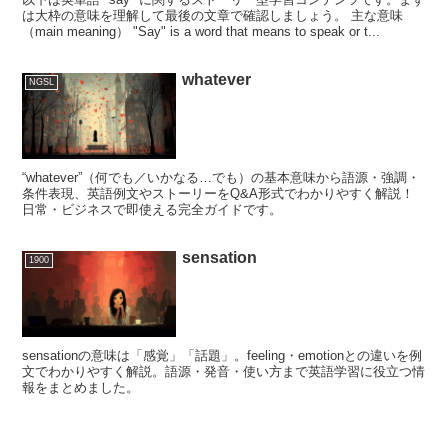
は大枠の意味を理解して最後の文章で確認しましょう。 主な意味
（main meaning） "Say" is a word that means to speak or t...
whatever
NGSL
“whatever”（何でも／いかなる…でも）の基本意味から語源・強調・
条件表現、英語例文やストーリーをQ&A形式でわかりやすく解説！
日常・ビジネスで即使える完全ガイドです。
sensation
1900
sensationの意味は「感覚」「話題」。feeling・emotionとの違いを例
文でわかりやすく解説。語源・発音・使い方まで英語学習に役立つ情
報をまとめました。