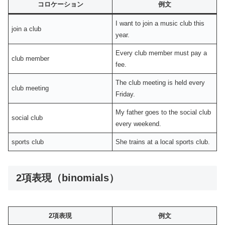
コロケーション
例文
I want to join a music club this
join a club
year.
Every club member must pay a
club member
fee.
The club meeting is held every
club meeting
Friday.
My father goes to the social club
social club
every weekend.
sports club
She trains at a local sports club.
2項表現（binomials）
2項表現
例文