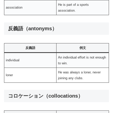
He is part of a sports
association
association.
反義語（antonyms）
反義語
例文
An individual effort is not enough
individual
to win.
He was always a loner, never
loner
joining any clubs.
コロケーション（collocations）