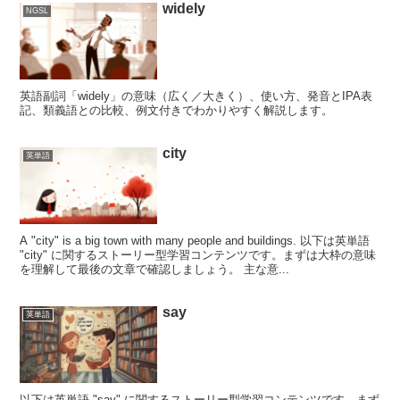
widely
NGSL
英語副詞「widely」の意味（広く／大きく）、使い方、発音とIPA表
記、類義語との比較、例文付きでわかりやすく解説します。
city
英単語
A "city" is a big town with many people and buildings. 以下は英単語
"city" に関するストーリー型学習コンテンツです。まずは大枠の意味
を理解して最後の文章で確認しましょう。 主な意...
say
英単語
以下は英単語 "say" に関するストーリー型学習コンテンツです。まず