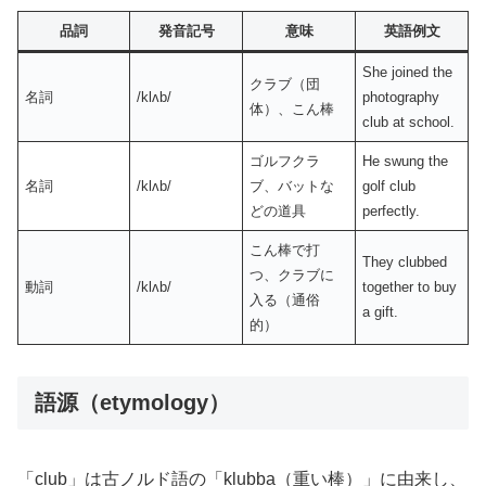
品詞
発音記号
意味
英語例文
She joined the
クラブ（団
名詞
/klʌb/
photography
体）、こん棒
club at school.
ゴルフクラ
He swung the
名詞
/klʌb/
ブ、バットな
golf club
どの道具
perfectly.
こん棒で打
They clubbed
つ、クラブに
動詞
/klʌb/
together to buy
入る（通俗
a gift.
的）
語源（etymology）
「club」は古ノルド語の「klubba（重い棒）」に由来し、