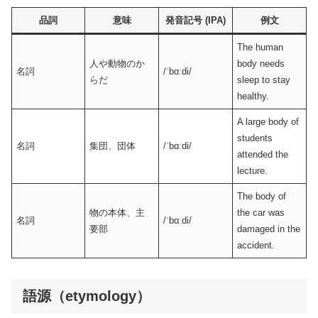
品詞
意味
発音記号 (IPA)
例文
The human
人や動物のか
body needs
名詞
/ˈbɑːdi/
らだ
sleep to stay
healthy.
A large body of
students
名詞
集団、団体
/ˈbɑːdi/
attended the
lecture.
The body of
物の本体、主
the car was
名詞
/ˈbɑːdi/
要部
damaged in the
accident.
語源（etymology）