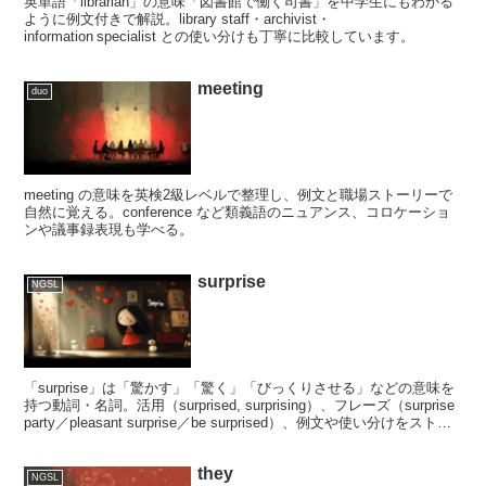
英単語「librarian」の意味「図書館で働く司書」を中学生にもわかる
ように例文付きで解説。library staff・archivist・
information specialist との使い分けも丁寧に比較しています。
meeting
duo
meeting の意味を英検2級レベルで整理し、例文と職場ストーリーで
自然に覚える。conference など類義語のニュアンス、コロケーショ
ンや議事録表現も学べる。
surprise
NGSL
「surprise」は「驚かす」「驚く」「びっくりさせる」などの意味を
持つ動詞・名詞。活用（surprised, surprising）、フレーズ（surprise
party／pleasant surprise／be surprised）、例文や使い分けをストー
リー形式で分かりやすく解説します。
they
NGSL