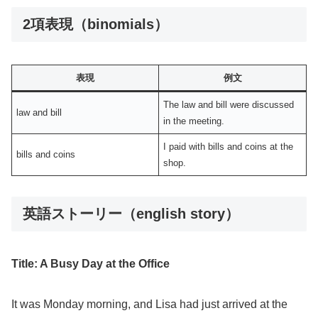
2項表現（binomials）
表現
例文
The law and bill were discussed
law and bill
in the meeting.
I paid with bills and coins at the
bills and coins
shop.
英語ストーリー（english story）
Title: A Busy Day at the Office
It was Monday morning, and Lisa had just arrived at the