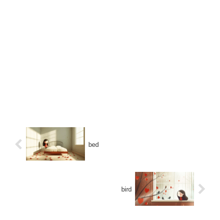
bed
bird