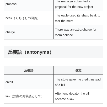
The manager submitted a
proposal
proposal for the new project.
The eagle used its sharp beak to
beak（くちばしの同義）
tear the meat.
There was an extra charge for
charge
room service.
反義語（antonyms）
反義語
例文
The store gave me credit instead
credit
of a bill.
After long debate, the bill
law（法案の対義語として）
became a law.