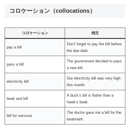
コロケーション（collocations）
コロケーション
例文
Don’t forget to pay the bill before
pay a bill
the due date.
The government decided to pass
pass a bill
a new bill.
Our electricity bill was very high
electricity bill
this month.
A duck’s bill is flatter than a
beak and bill
hawk’s beak.
The doctor gave me a bill for the
bill for services
treatment.