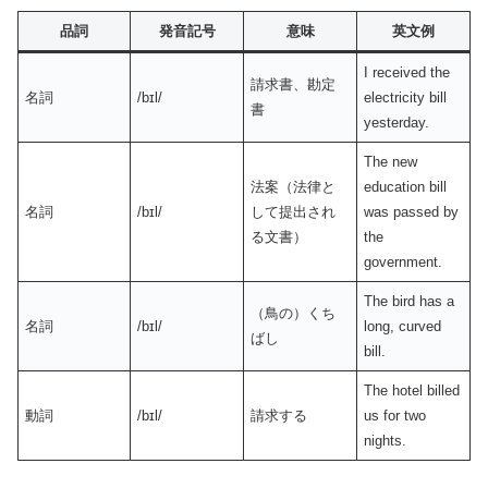
品詞
発音記号
意味
英文例
I received the
請求書、勘定
名詞
/bɪl/
electricity bill
書
yesterday.
The new
法案（法律と
education bill
名詞
/bɪl/
して提出され
was passed by
る文書）
the
government.
The bird has a
（鳥の）くち
名詞
/bɪl/
long, curved
ばし
bill.
The hotel billed
動詞
/bɪl/
請求する
us for two
nights.