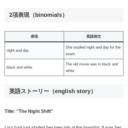
2項表現（binomials）
表現
英語例文
She studied night and day for the
night and day
exam.
The old movie was in black and
black and white
white.
英語ストーリー（english story）
Title: “The Night Shift”
Lisa had just started her new job at the hospital. It was her