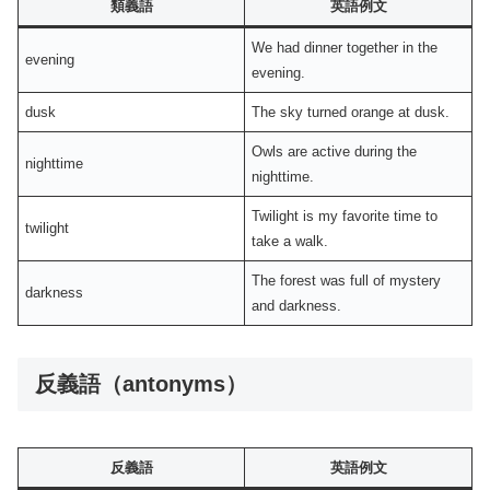
類義語
英語例文
We had dinner together in the
evening
evening.
dusk
The sky turned orange at dusk.
Owls are active during the
nighttime
nighttime.
Twilight is my favorite time to
twilight
take a walk.
The forest was full of mystery
darkness
and darkness.
反義語（antonyms）
反義語
英語例文