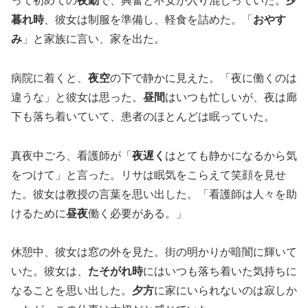
って初めての
夜勤
で、興奮と不安が入り混じっていた。
夕
暮れ時
、彼女は制服を準備し、軽食を詰めた。「
おやす
み
」と家族に言い、家を出た。
病院に着くと、
夜空
の下で静かに見えた。「夜に働くのは
違うな」と彼女は思った。
昼間
はいつも忙しいが、夜は廊
下も落ち着いていて、患者のほとんどは眠っていた。
真夜中ごろ、看護師が「
夜遅く
はとても静かになるから気
をつけて」と言った。リサは眠気をこらえて笑顔を見せ
た。彼女は教授の言葉を思い出した。「看護師は人々を助
けるために
昼夜
働く必要がある。」
休憩中、彼女は窓の外を見た。街の明かりが暗闇に輝いて
いた。彼女は、
たそがれ時
にはいつも落ち着いた気持ちに
なることを思い出した。
夕方
に家にいられないのは寂しか