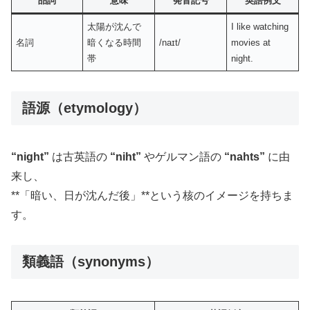
品詞
意味
発音記号
英語例文
太陽が沈んで
I like watching
名詞
暗くなる時間
/naɪt/
movies at
帯
night.
語源（etymology）
“night”
は古英語の
“niht”
やゲルマン語の
“nahts”
に由
来し、
**「暗い、日が沈んだ後」**という核のイメージを持ちま
す。
類義語（synonyms）