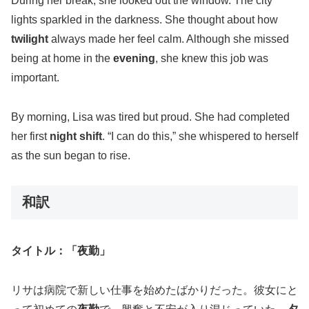
During her break, she looked out the window. The city
lights sparkled in the darkness. She thought about how
twilight
always made her feel calm. Although she missed
being at home in the
evening
, she knew this job was
important.
By morning, Lisa was tired but proud. She had completed
her first
night shift
. “I can do this,” she whispered to herself
as the sun began to rise.
和訳
タイトル：「夜勤」
リサは病院で新しい仕事を始めたばかりだった。彼女にと