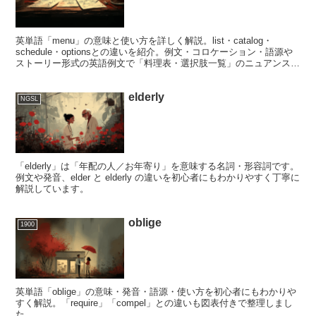
英単語「menu」の意味と使い方を詳しく解説。list・catalog・
schedule・optionsとの違いを紹介。例文・コロケーション・語源や
ストーリー形式の英語例文で「料理表・選択肢一覧」のニュアンスを
実践的に学べます。
elderly
NGSL
「elderly」は「年配の人／お年寄り」を意味する名詞・形容詞です。
例文や発音、elder と elderly の違いを初心者にもわかりやすく丁寧に
解説しています。
oblige
1900
英単語「oblige」の意味・発音・語源・使い方を初心者にもわかりや
すく解説。「require」「compel」との違いも図表付きで整理しまし
た。