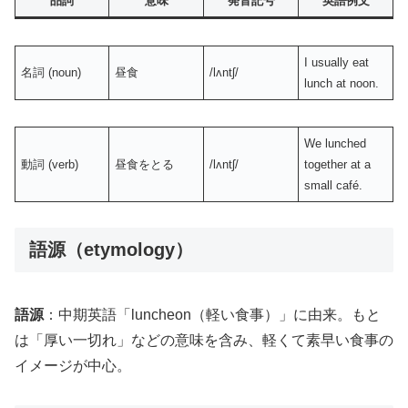
品詞
意味
発音記号
英語例文
I usually eat
名詞 (noun)
昼食
/lʌntʃ/
lunch at noon.
We lunched
動詞 (verb)
昼食をとる
/lʌntʃ/
together at a
small café.
語源（etymology）
語源
：中期英語「luncheon（軽い食事）」に由来。もと
は「厚い一切れ」などの意味を含み、軽くて素早い食事の
イメージが中心。