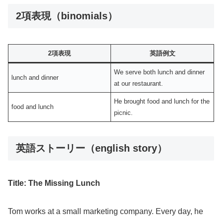
2項表現（binomials）
2項表現
英語例文
We serve both lunch and dinner
lunch and dinner
at our restaurant.
He brought food and lunch for the
food and lunch
picnic.
英語ストーリー（english story）
Title: The Missing Lunch
Tom works at a small marketing company. Every day, he