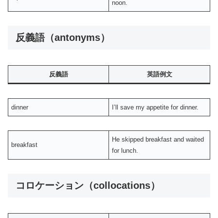
noon.
反義語（antonyms）
反義語
英語例文
dinner
I’ll save my appetite for dinner.
He skipped breakfast and waited
breakfast
for lunch.
コロケーション（collocations）