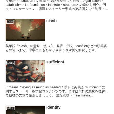
英単語「institution」の意味と使い方を詳しく解説。organization・
establishment・foundation・institute・structureとの違いを紹介。例
文・コロケーション・語源やストーリー形式の英語例文で「制度・機
関」のニュアンスを学べます。
clash
1900
英単語「clash」の意味、使い方、発音、例文、conflictなどの類義語
との違いまで、中学生にもわかりやすく表や例で解説します。
sufficient
NGSL
It means "having as much as needed." 以下は英単語 "sufficient" に
関するストーリー型学習コンテンツです。まずは大枠の意味を理解し
て最後の文章で確認しましょう。 主な意味（main meani...
identify
NGSL