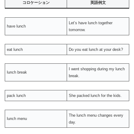
コロケーション
英語例文
Let’s have lunch together
have lunch
tomorrow.
eat lunch
Do you eat lunch at your desk?
I went shopping during my lunch
lunch break
break.
pack lunch
She packed lunch for the kids.
The lunch menu changes every
lunch menu
day.