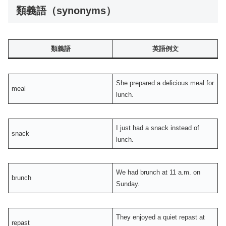
類義語（synonyms）
類義語
英語例文
She prepared a delicious meal for
meal
lunch.
I just had a snack instead of
snack
lunch.
We had brunch at 11 a.m. on
brunch
Sunday.
They enjoyed a quiet repast at
repast