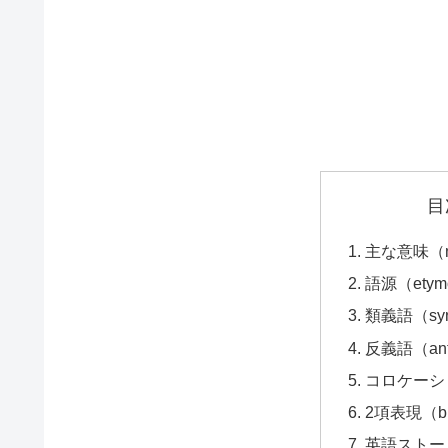
目
主な意味（ma
語源（etym
類義語（syn
反義語（ant
コロケーション
2項表現（bi
英語ストーリー