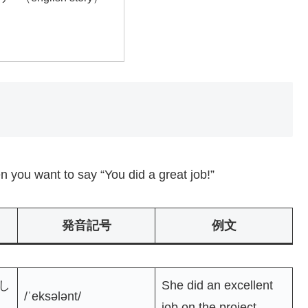
 you want to say “You did a great job!”
発音記号
例文
し
She did an excellent
/ˈeksələnt/
job on the project.