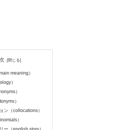
次
in meaning）
ology）
onyms）
onyms）
（collocations）
nomials）
（english story）