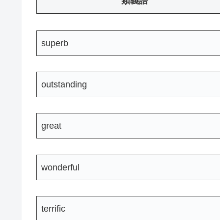
類義語
superb
outstanding
great
wonderful
terrific